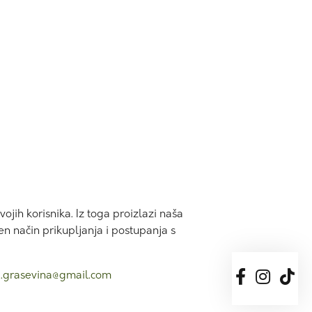
ih korisnika. Iz toga proizlazi naša
en način prikupljanja i postupanja s
a.grasevina@gmail.com