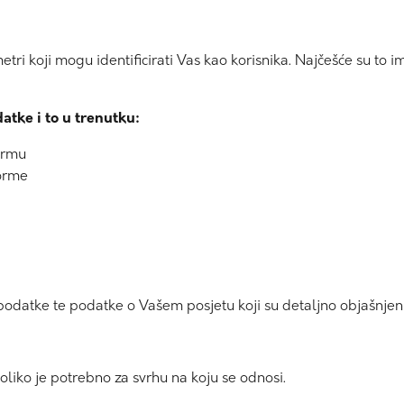
i koji mogu identificirati Vas kao korisnika. Najčešće su to i
tke i to u trenutku:
ormu
forme
odatke te podatke o Vašem posjetu koji su detaljno objašnjeni n
ko je potrebno za svrhu na koju se odnosi.