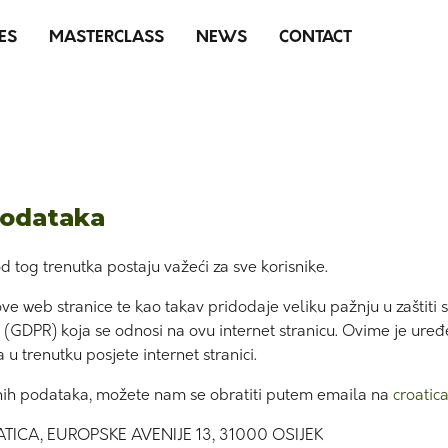
ES
MASTERCLASS
NEWS
CONTACT
podataka
 od tog trenutka postaju važeći za sve korisnike.
 stranice te kao takav pridodaje veliku pažnju u zaštiti svoj
a (GDPR) koja se odnosi na ovu internet stranicu. Ovime je uređ
u trenutku posjete internet stranici.
bnih podataka, možete nam se obratiti putem emaila na
croatic
TICA, EUROPSKE AVENIJE 13, 31000 OSIJEK