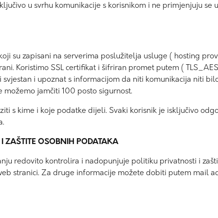
ljučivo u svrhu komunikacije s korisnikom i ne primjenjuju se u 
oji su zapisani na serverima poslužitelja usluge ( hosting prov
 strani. Koristimo SSL certifikat i šifriran promet putem ( TL
iti svjestan i upoznat s informacijom da niti komunikacija niti b
ne možemo jamčiti 100 posto sigurnost.
ziti s kime i koje podatke dijeli. Svaki korisnik je isključivo od
a.
I I ZAŠTITE OSOBNIH PODATAKA
ju redovito kontrolira i nadopunjuje politiku privatnosti i za
j web stranici. Za druge informacije možete dobiti putem mail 