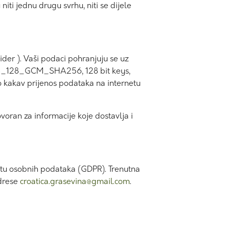
niti jednu drugu svrhu, niti se dijele
ider ). Vaši podaci pohranjuju se uz
S_AES_128_GCM_SHA256, 128 bit keys,
ilo kakav prijenos podataka na internetu
govoran za informacije koje dostavlja i
štitu osobnih podataka (GDPR). Trenutna
adrese
croatica.grasevina@gmail.com
.